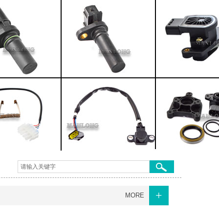
+
MORE