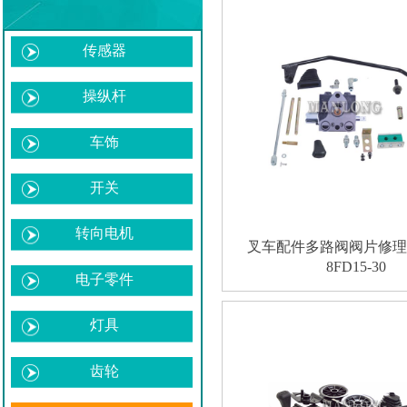
传感器
操纵杆
车饰
开关
转向电机
叉车配件多路阀阀片修理包5
8FD15-30
电子零件
灯具
齿轮